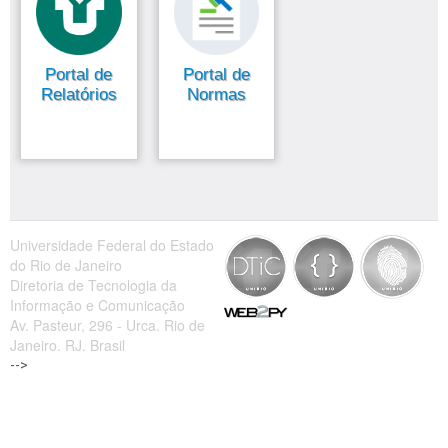
Portal de
Portal de
Relatórios
Normas
Universidade Federal do Estado
do Rio de Janeiro
Diretoria de Tecnologia da
Informação e Comunicação
Av. Pasteur, 296 - Urca. Rio de
Janeiro. RJ. Brasil
-->